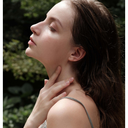
7-11取貨(快速到店)
【注意事項】
１．透過由恩沛科技股份有限公司提供之「AFTEE先享後付」服務完成之交
每筆NT$130，滿NT$1,800(含以上)免運費
易，需依本服務之必要範圍內提供個人資料，並將交易相關給付款項請求債
權轉讓予恩沛科技股份有限公司。
宅配
２．關於個人資料處理事宜，請瀏覽以下網址：
每筆NT$130，滿NT$1,800(含以上)免運費
https://aftee.tw/terms/#terms3
３．未成年的使用者請事先徵得法定代理人或監護人之同意方可使用
海外配送
查看運費
「AFTEE先享後付」，若未經同意申辦者引起之損失，本公司不負相關責
任。
４．使用「AFTEE先享後付」時，將依據個別帳號之用戶狀況，依本公司即
時審查核予不同之上限額度；若仍有額度不足之情形，本公司將視審查結果
請求用戶進行身份認證。
５．嚴禁一人註冊多個帳號或使用他人資訊註冊。若發現惡意使用之情形，
恩沛科技股份有限公司將有權停止該用戶之使用額度並採取法律行動。