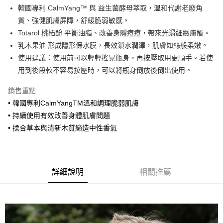
Apple Pay
韓國專利 CalmYang™ 與 益生菌酵母萃取，溫和代謝老廢角
質、強健肌膚屏障，舒緩脆弱敏感。
AFTEE先享後付
Totarol 桃柘酚 平衡油脂、改善身體痘痘，帶來光滑細緻膚觸。
相關說明
乳木果油 形成隱形保水膜，長效鎖水潤澤，肌膚如絲般柔嫩。
【關於「AFTEE先享後付」】
ATM付款
AFTEE先享後付是「在收到商品之後才付款」的支付方式。 讓您購物簡單
使用建議：使用前可以輕輕搖晃瓶身，再按壓取用更順手。若使
便利好安心！
用到後段較不容易按壓時，可以將瓶身倒放後倒出使用。
１．簡單：不需註冊會員、不需綁卡、不需儲值。
運送方式
２．便利：只要手機號碼，簡訊認證，即可結帳。
銷售重點
３．安心：先確認商品／服務後，再付款。
全家取貨付款
• 韓國專利CalmYangTM溫和調理脆弱肌膚
每筆NT$70，滿NT$1,800(含以上)免運費
【「AFTEE先享後付」結帳流程】
• 持續使用有效改善身體肌膚問題
１．於結帳方式選擇「AFTEE先享後付」後，將跳轉至「AFTEE先享後付」
付款後全家取貨
• 揉合草本與清新木質締造中性香氣
結帳頁面，進行簡訊認證並確認金額後，即可完成結帳。
２．訂單成立數日內，您將收到繳費通知簡訊。
每筆NT$70，滿NT$1,800(含以上)免運費
３．收到繳費通知簡訊後14天內，點擊此簡訊中的連結，可透過四大超商／
ATM／網路銀行／等多元方式進行付款，方視為交易完成。
7-11取貨付款
※ 請注意：結帳手續完成當下不需立刻繳費，但若您需要取消訂單，請聯絡
詳細說明
相關推薦
每筆NT$70，滿NT$1,800(含以上)免運費
購買商品的店家。未經商家同意取消之訂單仍視為有效，需透過AFTEE先享
後付繳納相關費用。
付款後7-11取貨
※ 交易是否成功請以「AFTEE先享後付 」之結帳頁面顯示為準，若有關於
是否繳費成功／繳費後需取消欲退款等相關疑問，請聯繫「AFTEE先享後付
每筆NT$70，滿NT$1,800(含以上)免運費
客戶支援中心」
https://netprotections.freshdesk.com/support/home