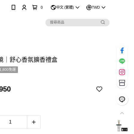
0
中文 (繁體)
TWD
境｜舒心香氛擴香禮盒
1,800免運
950