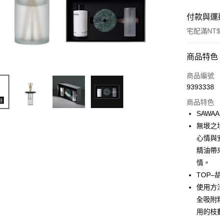
付款與運
宅配滿NT$
付款方式
商品特色
信用卡一
商品編號
9393338
LINE Pay
商品特色
Apple Pay
SAWA
無垠之
AFTEE先
心情與
相關說明
【關於「A
精油帶
ATM付款
AFTEE
情。
便利好安
TOP–
１．簡單
２．便利
使用方
運送方式
３．安心
全吸附
宅配
用的枝
【「AFT