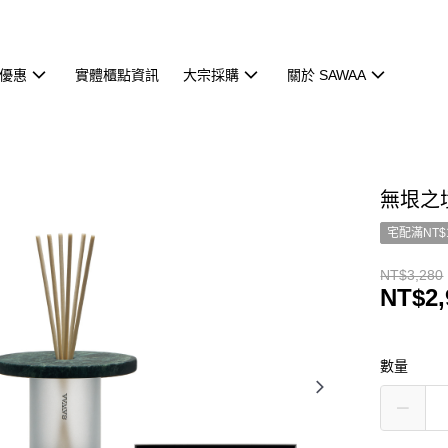
優惠
實體櫃點資訊
大宗採購
關於 SAWAA
無垠之
宅配滿NT$
NT$3,280
NT$2,
數量