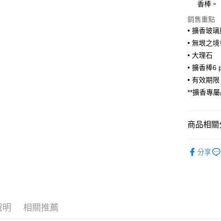
每筆NT$1
１．於結帳
香棒。
付」結帳
２．訂單
銷售重點
３．收到繳
• 擴香玻
／ATM／
• 無垠之境
※ 請注意
絡購買商品
• 大理石
先享後付
• 擴香棒6 
※ 交易是
• 有效期限：
是否繳費成
付客戶支
**擴香專
【注意事
１．透過由
商品相關分
交易，需
求債權轉
２．關於
所有商品
https://aft
分享
居家香氛
３．未成
「AFTE
聯名系列
任。
４．使用「
精美禮盒
即時審查
結果請求
說明
相關推薦
５．嚴禁