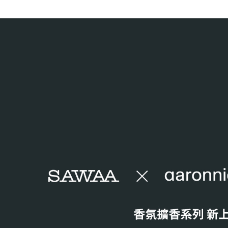
形，恩沛
動。