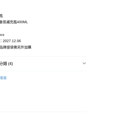
30，滿NT$1,800(含以上)免運費
方式選擇「AFTEE先享後付」後，將跳轉至「AFTEE先享後
頁面，進行簡訊認證並確認金額後，即可完成結帳。
成立數日內，您將收到繳費通知簡訊。
費通知簡訊後14天內，點擊此簡訊中的連結，可透過四大超商
璃瓶
網路銀行／等多元方式進行付款，方視為交易完成。
香氛補充瓶400ML
：結帳手續完成當下不需立刻繳費，但若您需要取消訂單，請聯
的店家。未經商家同意取消之訂單仍視為有效，需透過AFTEE
繳納相關費用。
pcs
否成功請以「AFTEE先享後付 」之結帳頁面顯示為準，若有關於
2027.12.06
功／繳費後需取消欲退款等相關疑問，請聯繫「AFTEE先享後
援中心」
https://netprotections.freshdesk.com/support/home
屬品牌提袋需另外加購
項】
恩沛科技股份有限公司提供之「AFTEE先享後付」服務完成之
類 (4)
依本服務之必要範圍內提供個人資料，並將交易相關給付款項請
讓予恩沛科技股份有限公司。
個人資料處理事宜，請瀏覽以下網址：
ee.tw/terms/#terms3
客服
系列
香氛擴香
年的使用者請事先徵得法定代理人或監護人之同意方可使用
E先享後付」，若未經同意申辦者引起之損失，本公司不負相關責
X aaronniehworkshop 香氛聯名系列
AFTEE先享後付」時，將依據個別帳號之用戶狀況，依本公司
居家香氛禮盒
核予不同之上限額度；若仍有額度不足之情形，本公司將視審查
用戶進行身份認證。
一人註冊多個帳號或使用他人資訊註冊。若發現惡意使用之情