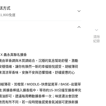
送方式
1,800免運
次付款
清除
紀錄
A X 聶永真聯名擴香
境由草香調與木質調結合，沉穩的氣息幫助舒壓、激勵
享後付
安穩情緒，讓你有煥然一新的幸福愉悅感受。胡椒薄荷
FTEE先享後付」】
來清涼草香味，安撫不安與恐懼情緒，舒緩疲憊的心
先享後付是「在收到商品之後才付款」的支付方式。 讓您購物簡單
心！
胡椒薄荷、苦橙葉 / MIDDLE–快樂鼠尾草 / BASE–岩蘭草
：不需註冊會員、不需綁卡、不需儲值。
：只要手機號碼，簡訊認證，即可結帳。
法:將擴香棒插入擴香瓶中，等待約15-30分鐘至擴香棒完
：先確認商品／服務後，再付款。
精油即可，建議每周轉動擴香棒一次；味道濃淡會因使
數而有所不同，若一段時間後感覺香氣減弱可更換新擴
EE先享後付」結帳流程】