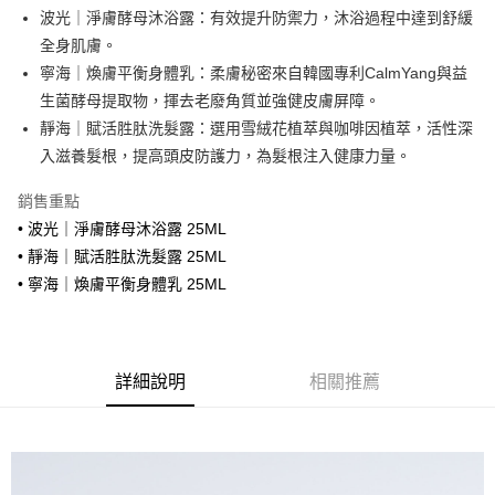
Apple Pay
波光｜淨膚酵母沐浴露：有效提升防禦力，沐浴過程中達到舒緩
全身肌膚。
AFTEE先享後付
寧海｜煥膚平衡身體乳：柔膚秘密來自韓國專利CalmYang與益
相關說明
生菌酵母提取物，揮去老廢角質並強健皮膚屏障。
【關於「AFTEE先享後付」】
ATM付款
AFTEE先享後付是「在收到商品之後才付款」的支付方式。 讓您購物簡單
靜海｜賦活胜肽洗髮露：選用雪絨花植萃與咖啡因植萃，活性深
便利好安心！
入滋養髮根，提高頭皮防護力，為髮根注入健康力量。
１．簡單：不需註冊會員、不需綁卡、不需儲值。
運送方式
２．便利：只要手機號碼，簡訊認證，即可結帳。
銷售重點
３．安心：先確認商品／服務後，再付款。
全家取貨付款
• 波光｜淨膚酵母沐浴露 25ML
每筆NT$70，滿NT$1,800(含以上)免運費
【「AFTEE先享後付」結帳流程】
• 靜海｜賦活胜肽洗髮露 25ML
１．於結帳方式選擇「AFTEE先享後付」後，將跳轉至「AFTEE先享後付」
付款後全家取貨
• 寧海｜煥膚平衡身體乳 25ML
結帳頁面，進行簡訊認證並確認金額後，即可完成結帳。
２．訂單成立數日內，您將收到繳費通知簡訊。
每筆NT$70，滿NT$1,800(含以上)免運費
３．收到繳費通知簡訊後14天內，點擊此簡訊中的連結，可透過四大超商／
ATM／網路銀行／等多元方式進行付款，方視為交易完成。
7-11取貨付款
※ 請注意：結帳手續完成當下不需立刻繳費，但若您需要取消訂單，請聯絡
詳細說明
相關推薦
每筆NT$70，滿NT$1,800(含以上)免運費
購買商品的店家。未經商家同意取消之訂單仍視為有效，需透過AFTEE先享
後付繳納相關費用。
付款後7-11取貨
※ 交易是否成功請以「AFTEE先享後付 」之結帳頁面顯示為準，若有關於
是否繳費成功／繳費後需取消欲退款等相關疑問，請聯繫「AFTEE先享後付
每筆NT$70，滿NT$1,800(含以上)免運費
客戶支援中心」
https://netprotections.freshdesk.com/support/home