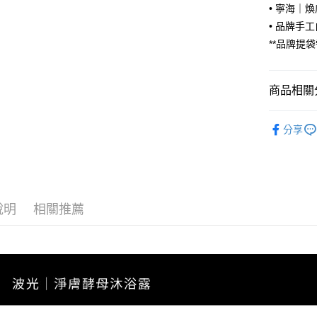
全家取貨
• 寧海｜煥
【「AFT
• 品牌手
每筆NT$7
１．於結帳
付」結帳
**品牌提
付款後全
２．訂單
３．收到繳
每筆NT$7
／ATM／
商品相關分
※ 請注意
7-11取貨
絡購買商品
先享後付
每筆NT$7
所有商品
※ 交易是
分享
身體保養
是否繳費成
付款後7-1
付客戶支
每筆NT$7
身體保養
【注意事
精美禮盒
7-11取貨
１．透過由
交易，需
說明
相關推薦
每筆NT$1
求債權轉
２．關於
宅配
https://aft
每筆NT$1
３．未成
「AFTE
海外配送
任。
４．使用「
即時審查