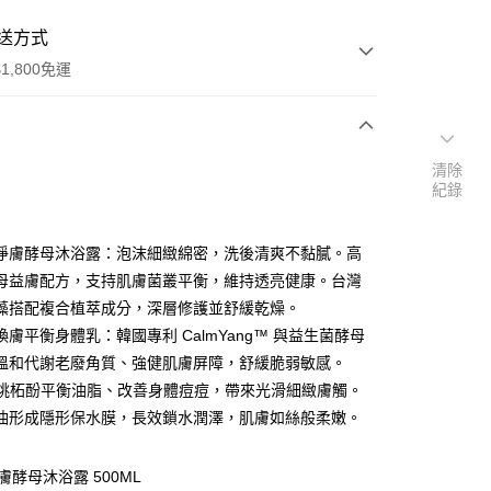
送方式
1,800免運
次付款
清除
紀錄
付款
淨膚酵母沐浴露：泡沫細緻綿密，洗後清爽不黏膩。高
母益膚配方，支持肌膚菌叢平衡，維持透亮健康。台灣
藻搭配複合植萃成分，深層修護並舒緩乾燥。
享後付
煥膚平衡身體乳：韓國專利 CalmYang™ 與益生菌酵母
溫和代謝老廢角質、強健肌膚屏障，舒緩脆弱敏感。
FTEE先享後付」】
arol桃柘酚平衡油脂、改善身體痘痘，帶來光滑細緻膚觸。
先享後付是「在收到商品之後才付款」的支付方式。 讓您購物簡單
心！
油形成隱形保水膜，長效鎖水潤澤，肌膚如絲般柔嫩。
：不需註冊會員、不需綁卡、不需儲值。
：只要手機號碼，簡訊認證，即可結帳。
：先確認商品／服務後，再付款。
膚酵母沐浴露 500ML