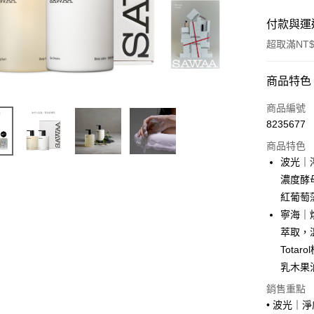
付款與運
超取滿NT$
付款方式
商品特色
信用卡一
商品編號
8235677
超商取貨
商品特色
LINE Pay
波光｜
濃度酵
Apple Pay
紅葡萄
AFTEE先
寧海｜
相關說明
萃取，
【關於「A
Tot
ATM付款
AFTEE
便利好安
乳木果
１．簡單
銷售重點
２．便利
運送方式
３．安心
• 波光｜淨