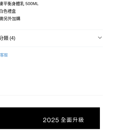
付款
膚平衡身體乳 500ML
EE先享後付」結帳流程】
工白色禮盒
0，滿NT$1,800(含以上)免運費
方式選擇「AFTEE先享後付」後，將跳轉至「AFTEE先享後
頁面，進行簡訊認證並確認金額後，即可完成結帳。
袋需另外加購
家取貨
成立數日內，您將收到繳費通知簡訊。
費通知簡訊後14天內，點擊此簡訊中的連結，可透過四大超商
0，滿NT$1,800(含以上)免運費
網路銀行／等多元方式進行付款，方視為交易完成。
類 (4)
：結帳手續完成當下不需立刻繳費，但若您需要取消訂單，請聯
付款
的店家。未經商家同意取消之訂單仍視為有效，需透過AFTEE
繳納相關費用。
0，滿NT$1,800(含以上)免運費
否成功請以「AFTEE先享後付 」之結帳頁面顯示為準，若有關於
客服
系列
身體清潔
功／繳費後需取消欲退款等相關疑問，請聯繫「AFTEE先享後
1取貨
援中心」
https://netprotections.freshdesk.com/support/home
0，滿NT$1,800(含以上)免運費
系列
身體保養
項】
身體保養禮盒
(快速到店)
恩沛科技股份有限公司提供之「AFTEE先享後付」服務完成之
依本服務之必要範圍內提供個人資料，並將交易相關給付款項請
30，滿NT$1,800(含以上)免運費
讓予恩沛科技股份有限公司。
個人資料處理事宜，請瀏覽以下網址：
ee.tw/terms/#terms3
30，滿NT$1,800(含以上)免運費
年的使用者請事先徵得法定代理人或監護人之同意方可使用
E先享後付」，若未經同意申辦者引起之損失，本公司不負相關責
查看運費
AFTEE先享後付」時，將依據個別帳號之用戶狀況，依本公司
核予不同之上限額度；若仍有額度不足之情形，本公司將視審查