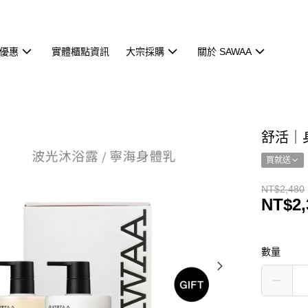
優惠
實體櫃點資訊
大宗採購
關於 SAWAA
舒活｜
買就送
NT$2,480
NT$2,
數量