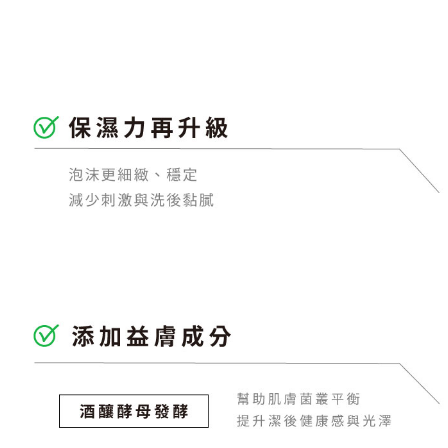
結果請求
５．嚴禁
形，恩沛
動。