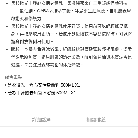
Apple Pay
黑杉微光｜靜心安恬身體乳：柔膚秘密來自三重舒緩保養科技
——氯化鎂、GABA γ-胺基丁酸、冰島雨生紅球藻，自肌膚表層
AFTEE先享後付
啟動柔和修護力。
相關說明
黑杉微光｜靜心安恬身體乳使用建議：使用前可以輕輕搖晃瓶
【關於「AFTEE先享後付」】
ATM付款
AFTEE先享後付是「在收到商品之後才付款」的支付方式。 讓您購物簡單
身，再按壓取用更順手。若使用到後段較不容易按壓時，可以將
便利好安心！
瓶身倒放後倒出使用。
１．簡單：不需註冊會員、不需綁卡、不需儲值。
運送方式
暖杉｜身體去角質沐浴露：細緻核桃殼磨砂顆粒輕揉肌膚，溫柔
２．便利：只要手機號碼，簡訊認證，即可結帳。
３．安心：先確認商品／服務後，再付款。
代謝老廢角質，還原肌膚的透亮柔嫩。酸甜葡萄柚與木質調香氣
全家取貨付款
縈繞，享受沈浸森林氛圍的沐浴體驗。
每筆NT$70，滿NT$1,800(含以上)免運費
【「AFTEE先享後付」結帳流程】
１．於結帳方式選擇「AFTEE先享後付」後，將跳轉至「AFTEE先享後付」
付款後全家取貨
銷售重點
結帳頁面，進行簡訊認證並確認金額後，即可完成結帳。
２．訂單成立數日內，您將收到繳費通知簡訊。
• 黑杉微光｜靜心安恬身體乳 500ML X1
每筆NT$70，滿NT$1,800(含以上)免運費
３．收到繳費通知簡訊後14天內，點擊此簡訊中的連結，可透過四大超商／
• 暖杉｜身體去角質沐浴露 500ML X1
ATM／網路銀行／等多元方式進行付款，方視為交易完成。
7-11取貨付款
※ 請注意：結帳手續完成當下不需立刻繳費，但若您需要取消訂單，請聯絡
每筆NT$70，滿NT$1,800(含以上)免運費
購買商品的店家。未經商家同意取消之訂單仍視為有效，需透過AFTEE先享
後付繳納相關費用。
付款後7-11取貨
※ 交易是否成功請以「AFTEE先享後付 」之結帳頁面顯示為準，若有關於
詳細說明
相關推薦
是否繳費成功／繳費後需取消欲退款等相關疑問，請聯繫「AFTEE先享後付
每筆NT$70，滿NT$1,800(含以上)免運費
客戶支援中心」
https://netprotections.freshdesk.com/support/home
7-11取貨(快速到店)