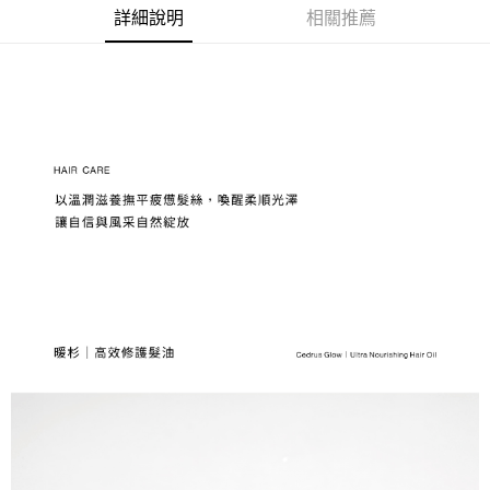
【注意事項】
詳細說明
相關推薦
１．透過由恩沛科技股份有限公司提供之「AFTEE先享後付」服務完成之交
每筆NT$130，滿NT$1,800(含以上)免運費
易，需依本服務之必要範圍內提供個人資料，並將交易相關給付款項請求債
權轉讓予恩沛科技股份有限公司。
宅配
２．關於個人資料處理事宜，請瀏覽以下網址：
每筆NT$130，滿NT$1,800(含以上)免運費
https://aftee.tw/terms/#terms3
３．未成年的使用者請事先徵得法定代理人或監護人之同意方可使用
海外配送
查看運費
「AFTEE先享後付」，若未經同意申辦者引起之損失，本公司不負相關責
任。
４．使用「AFTEE先享後付」時，將依據個別帳號之用戶狀況，依本公司即
時審查核予不同之上限額度；若仍有額度不足之情形，本公司將視審查結果
請求用戶進行身份認證。
５．嚴禁一人註冊多個帳號或使用他人資訊註冊。若發現惡意使用之情形，
恩沛科技股份有限公司將有權停止該用戶之使用額度並採取法律行動。