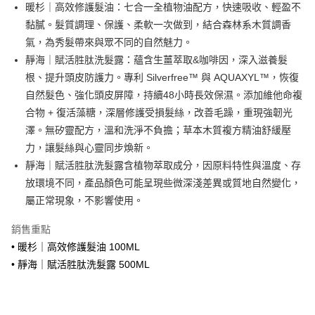
Apple Pay
暖杉｜高效修護髮油：七合一全植物油配方，快速吸收、輕盈不
黏膩。髮質調理、保護、柔軟一次做到，結合森林系木質調香
AFTEE先享後付
氣，為秀髮帶來與眾不同的自然魅力。
相關說明
靜海｜賦活胜肽洗髮露：蘊含生薑萃取&咖啡因，深入滋養髮
【關於「AFTEE先享後付」】
ATM付款
AFTEE先享後付是「在收到商品之後才付款」的支付方式。 讓您購物簡單
根、提升頭皮防護力。專利 Silverfree™ 與 AQUAXYL™，恢復
便利好安心！
自然髮色、強化頭皮屏障，持續48小時長效保濕。添加維他命複
１．簡單：不需註冊會員、不需綁卡、不需儲值。
運送方式
合物 + 復活藻糖，深層修護受損髮絲，改善毛躁，重現強韌光
２．便利：只要手機號碼，簡訊認證，即可結帳。
３．安心：先確認商品／服務後，再付款。
澤。無矽靈配方，溫和洗淨不負擔；草本木質複方精油舒緩壓
全家取貨付款
力，讓髮絲與心靈同步煥新。
每筆NT$70，滿NT$1,800(含以上)免運費
【「AFTEE先享後付」結帳流程】
１．於結帳方式選擇「AFTEE先享後付」後，將跳轉至「AFTEE先享後付」
靜海｜賦活胜肽洗髮露含植物萃取成分，因原料特性與溫度、存
付款後全家取貨
結帳頁面，進行簡訊認證並確認金額後，即可完成結帳。
放環境不同，產品顏色可能呈現些微深淺差異或質地自然變化，
２．訂單成立數日內，您將收到繳費通知簡訊。
每筆NT$70，滿NT$1,800(含以上)免運費
屬正常現象，不影響使用。
３．收到繳費通知簡訊後14天內，點擊此簡訊中的連結，可透過四大超商／
ATM／網路銀行／等多元方式進行付款，方視為交易完成。
7-11取貨付款
※ 請注意：結帳手續完成當下不需立刻繳費，但若您需要取消訂單，請聯絡
銷售重點
每筆NT$70，滿NT$1,800(含以上)免運費
購買商品的店家。未經商家同意取消之訂單仍視為有效，需透過AFTEE先享
• 暖杉｜高效修護髮油 100ML
後付繳納相關費用。
• 靜海｜賦活胜肽洗髮露 500ML
付款後7-11取貨
※ 交易是否成功請以「AFTEE先享後付 」之結帳頁面顯示為準，若有關於
是否繳費成功／繳費後需取消欲退款等相關疑問，請聯繫「AFTEE先享後付
每筆NT$70，滿NT$1,800(含以上)免運費
客戶支援中心」
https://netprotections.freshdesk.com/support/home
7-11取貨(快速到店)