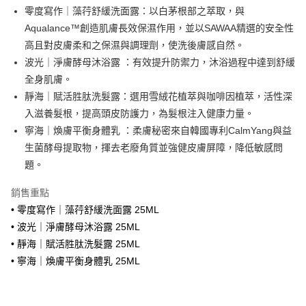
Apple Pay
零度寫作｜藻荇舒緩洗面露：以白茅根部之萃取，與
Aqualance™創造肌膚長效保濕作用，並以SAWAA精選的安全性
AFTEE先享後付
高且對皮膚柔和之保濕與調理劑，使洗後膚感自然。
相關說明
波光｜淨膚酵母沐浴露 ：有效提升防禦力，沐浴過程中達到舒緩
【關於「AFTEE先享後付」】
ATM付款
AFTEE先享後付是「在收到商品之後才付款」的支付方式。 讓您購物簡單
全身肌膚。
便利好安心！
靜海｜賦活胜肽洗髮露：選用雪絨花植萃與咖啡因植萃，活性深
１．簡單：不需註冊會員、不需綁卡、不需儲值。
運送方式
入滋養髮根，提高頭皮防護力，為髮根注入健康力量。
２．便利：只要手機號碼，簡訊認證，即可結帳。
３．安心：先確認商品／服務後，再付款。
寧海｜煥膚平衡身體乳 ：柔膚秘密來自韓國專利CalmYang與益
全家取貨付款
生菌酵母提取物，揮去老廢角質並強健皮膚屏障，降低敏感問
每筆NT$70，滿NT$1,800(含以上)免運費
【「AFTEE先享後付」結帳流程】
１．於結帳方式選擇「AFTEE先享後付」後，將跳轉至「AFTEE先享後付」
題。
付款後全家取貨
結帳頁面，進行簡訊認證並確認金額後，即可完成結帳。
２．訂單成立數日內，您將收到繳費通知簡訊。
銷售重點
每筆NT$70，滿NT$1,800(含以上)免運費
３．收到繳費通知簡訊後14天內，點擊此簡訊中的連結，可透過四大超商／
• 零度寫作｜藻荇舒緩洗面露 25ML
ATM／網路銀行／等多元方式進行付款，方視為交易完成。
7-11取貨付款
※ 請注意：結帳手續完成當下不需立刻繳費，但若您需要取消訂單，請聯絡
• 波光｜淨膚酵母沐浴露 25ML
每筆NT$70，滿NT$1,800(含以上)免運費
購買商品的店家。未經商家同意取消之訂單仍視為有效，需透過AFTEE先享
• 靜海｜賦活胜肽洗髮露 25ML
後付繳納相關費用。
• 寧海｜煥膚平衡身體乳 25ML
付款後7-11取貨
※ 交易是否成功請以「AFTEE先享後付 」之結帳頁面顯示為準，若有關於
是否繳費成功／繳費後需取消欲退款等相關疑問，請聯繫「AFTEE先享後付
每筆NT$70，滿NT$1,800(含以上)免運費
客戶支援中心」
https://netprotections.freshdesk.com/support/home