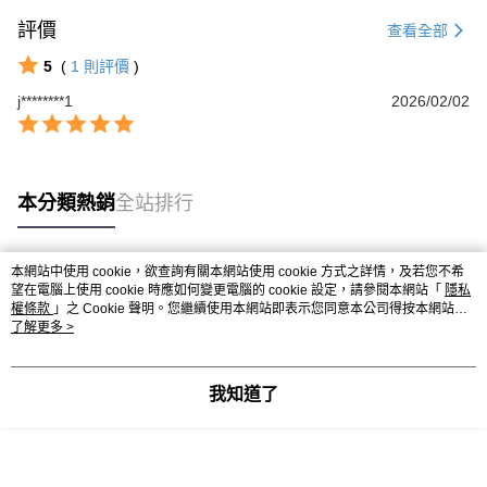
評價
查看全部
5
(
1
則評價
)
j********1
2026/02/02
本分類熱銷
全站排行
本網站中使用 cookie，欲查詢有關本網站使用 cookie 方式之詳情，及若您不希
熱門標籤
望在電腦上使用 cookie 時應如何變更電腦的 cookie 設定，請參閱本網站「
隱私
權條款
」之 Cookie 聲明。您繼續使用本網站即表示您同意本公司得按本網站使
用條款之 Cookie 聲明使用 cookie。
了解更多 >
我知道了