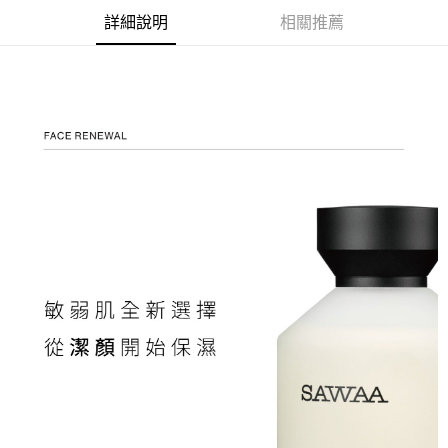
7-11取貨(快速到店)
【注意事項】
詳細說明
相關推薦
１．透過由恩沛科技股份有限公司提供之「AFTEE先享後付」服務完成之交
每筆NT$130，滿NT$1,800(含以上)免運費
易，需依本服務之必要範圍內提供個人資料，並將交易相關給付款項請求債
權轉讓予恩沛科技股份有限公司。
宅配
２．關於個人資料處理事宜，請瀏覽以下網址：
每筆NT$130，滿NT$1,800(含以上)免運費
https://aftee.tw/terms/#terms3
３．未成年的使用者請事先徵得法定代理人或監護人之同意方可使用
海外配送
查看運費
「AFTEE先享後付」，若未經同意申辦者引起之損失，本公司不負相關責
任。
４．使用「AFTEE先享後付」時，將依據個別帳號之用戶狀況，依本公司即
時審查核予不同之上限額度；若仍有額度不足之情形，本公司將視審查結果
請求用戶進行身份認證。
５．嚴禁一人註冊多個帳號或使用他人資訊註冊。若發現惡意使用之情形，
恩沛科技股份有限公司將有權停止該用戶之使用額度並採取法律行動。