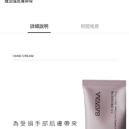
【注意事項】
緩加強皮膚屏障
１．透過由恩沛科技股份有限公司提供之「AFTEE先享後付」服務完成之交
每筆NT$130，滿NT$1,800(含以上)免運費
易，需依本服務之必要範圍內提供個人資料，並將交易相關給付款項請求債
權轉讓予恩沛科技股份有限公司。
宅配
２．關於個人資料處理事宜，請瀏覽以下網址：
每筆NT$130，滿NT$1,800(含以上)免運費
詳細說明
相關推薦
https://aftee.tw/terms/#terms3
３．未成年的使用者請事先徵得法定代理人或監護人之同意方可使用
海外配送
查看運費
「AFTEE先享後付」，若未經同意申辦者引起之損失，本公司不負相關責
任。
４．使用「AFTEE先享後付」時，將依據個別帳號之用戶狀況，依本公司即
時審查核予不同之上限額度；若仍有額度不足之情形，本公司將視審查結果
請求用戶進行身份認證。
５．嚴禁一人註冊多個帳號或使用他人資訊註冊。若發現惡意使用之情形，
恩沛科技股份有限公司將有權停止該用戶之使用額度並採取法律行動。