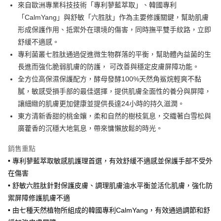
Apple Pay
來自歐洲專業科技技術「專利蓼藍萃取」、韓國專利
「CalmYang」與舒敏「六胜肽」作為主要修護關鍵，幫助肌膚
AFTEE先享後付
形成保護作用、抵禦外在環境的傷害，同時撫平雙手紋路，立即
相關說明
舒緩不適感。
【關於「AFTEE先享後付」】
ATM付款
AFTEE先享後付是「在收到商品之後才付款」的支付方式。 讓您購物簡單
專利菌叢七胜肽通過促進微生物群落的平衡，幫助體內益菌的生
便利好安心！
長進而強化脆弱肌膚的防護， 可改善與穩定皮膚屏障功能。
１．簡單：不需註冊會員、不需綁卡、不需儲值。
運送方式
全方位高保濕保護配方，酵母發酵100%天然角鯊烷輕爽不黏
２．便利：只要手機號碼，簡訊認證，即可結帳。
３．安心：先確認商品／服務後，再付款。
膩，敏感受損手部的最佳選擇，提供肌膚全面性的養分與屏障，
全家取貨付款
讓細緻的肌膚更加健康並提供長達24小時的持久滋潤。
每筆NT$70，滿NT$1,800(含以上)免運費
【「AFTEE先享後付」結帳流程】
１．於結帳方式選擇「AFTEE先享後付」後，將跳轉至「AFTEE先享後付」
東方清新香甜的桃金孃，柔和自然的樹枝氣息，交織著白雪松與
付款後全家取貨
結帳頁面，進行簡訊認證並確認金額後，即可完成結帳。
廣藿香的沉穩大地氣息，帶來慵懶放鬆的時光。
２．訂單成立數日內，您將收到繳費通知簡訊。
每筆NT$70，滿NT$1,800(含以上)免運費
３．收到繳費通知簡訊後14天內，點擊此簡訊中的連結，可透過四大超商／
銷售重點
ATM／網路銀行／等多元方式進行付款，方視為交易完成。
7-11取貨付款
※ 請注意：結帳手續完成當下不需立刻繳費，但若您需要取消訂單，請聯絡
• 專利蓼藍萃取敏感肌護理首選，有效舒緩不適感並保護手部不受外
每筆NT$70，滿NT$1,800(含以上)免運費
購買商品的店家。未經商家同意取消之訂單仍視為有效，需透過AFTEE先享
在傷害
後付繳納相關費用。
• 舒敏六胜肽針對保護皮膚、調理肌膚油水平衡並活化肌膚，強化防
付款後7-11取貨
※ 交易是否成功請以「AFTEE先享後付 」之結帳頁面顯示為準，若有關於
是否繳費成功／繳費後需取消欲退款等相關疑問，請聯繫「AFTEE先享後付
禦屏障修護肌膚不適
每筆NT$70，滿NT$1,800(含以上)免運費
客戶支援中心」
https://netprotections.freshdesk.com/support/home
• 由七種天然植物所組成的韓國專利CalmYang，有效通過調節和舒
7-11取貨(快速到店)